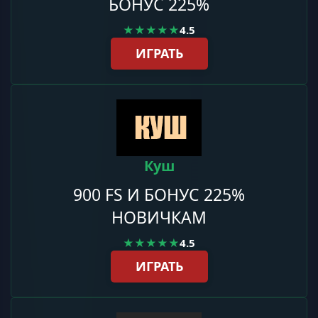
БОНУС 225%
★★★★★
4.5
ИГРАТЬ
Куш
900 FS И БОНУС 225%
НОВИЧКАМ
★★★★★
4.5
ИГРАТЬ