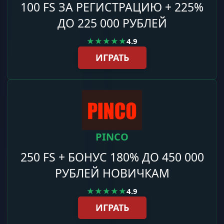
100 FS ЗА РЕГИСТРАЦИЮ + 225%
ДО 225 000 РУБЛЕЙ
★★★★★
4.9
ИГРАТЬ
PINCO
250 FS + БОНУС 180% ДО 450 000
РУБЛЕЙ НОВИЧКАМ
★★★★★
4.9
ИГРАТЬ