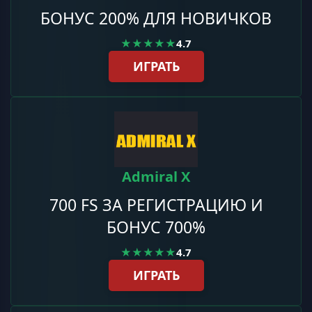
БОНУС 200% ДЛЯ НОВИЧКОВ
★★★★★
4.7
ИГРАТЬ
Admiral X
700 FS ЗА РЕГИСТРАЦИЮ И
БОНУС 700%
★★★★★
4.7
ИГРАТЬ