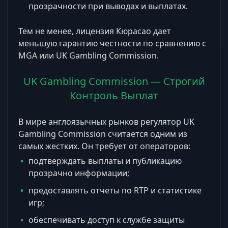
прозрачности при выводах и выплатах.
Тем не менее, лицензия Кюрасао дает
меньшую гарантию честности по сравнению с
MGA или UK Gambling Commission.
UK Gambling Commission — Строгий
Контроль Выплат
В мире англоязычных рынков регулятор UK
Gambling Commission считается одним из
самых жестких. Он требует от операторов:
подтверждать выплаты и публикацию
прозрачно информации;
предоставлять отчеты по RTP и статистике
игр;
обеспечивать доступ к службе защиты