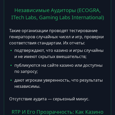
Независимые Аудиторы (eCOGRA,
ITech Labs, Gaming Labs International)
Такие организации проводят тестирование
генераторов случайных чисел и игр, проверки
соответствия стандартам. Их отчеты:
подтверждают, что казино и игры случайны
и не имеют скрытых вмешательств;
публикуются на сайте казино или доступны
по запросу;
дают игрокам уверенность, что результаты
независимы.
Отсутствие аудита — серьезный минус.
RTP И Его Прозрачность: Как Казино