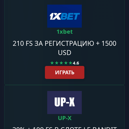
1xbet
210 FS ЗА РЕГИСТРАЦИЮ + 1500
USD
★★★★★
4.6
ИГРАТЬ
UP-X