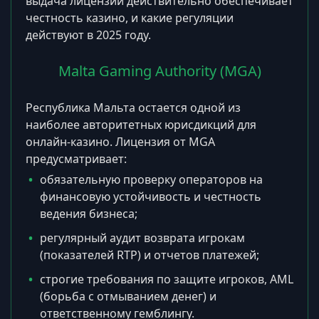
выдача лицензий действительно обеспечивает
честность казино, и какие регуляции
действуют в 2025 году.
Malta Gaming Authority (MGA)
Республика Мальта остается одной из
наиболее авторитетных юрисдикций для
онлайн-казино. Лицензия от MGA
предусматривает:
обязательную проверку операторов на
финансовую устойчивость и честность
ведения бизнеса;
регулярный аудит возврата игрокам
(показателей RTP) и отчетов платежей;
строгие требования по защите игроков, AML
(борьба с отмыванием денег) и
ответственному гемблингу.