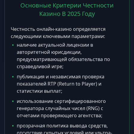
Основные Критерии Честности
Казино В 2025 Году
Честность онлайн-казино определяется
следующими ключевыми параметрами:
наличие актуальной лицензии в
авторитетной юрисдикции,
предусматривающей обязательства по
справедливой игре;
публикация и независимая проверка
показателей RTP (Return to Player) и
статистики выплат;
использование сертифицированного
генератора случайных чисел (RNG) с
отчетами проверяющего агентства;
прозрачная политика вывода средств,
отсутствие скрытых условий или ультра-